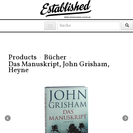
Products
Brands
Places
Products
›
Bücher
›
Das Manuskript, John Grisham,
Heyne
‹
›