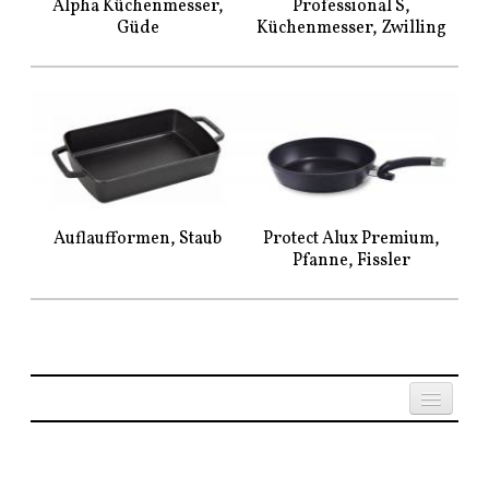
Alpha Küchenmesser,
Professional S,
Güde
Küchenmesser, Zwilling
Auflaufformen, Staub
Protect Alux Premium,
Pfanne, Fissler
Established since
Impressum &