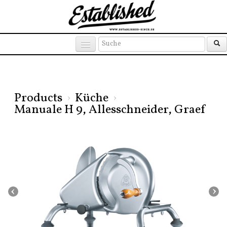
Products
Brands
Places
Products
›
Küche
›
Manuale H 9, Allesschneider, Graef
‹
›