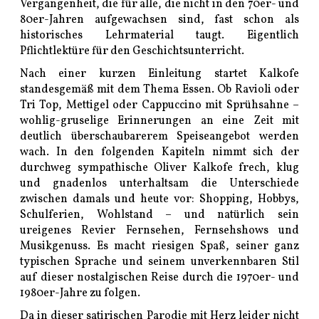
Vergangenheit, die für alle, die nicht in den 70er- und
80er-Jahren aufgewachsen sind, fast schon als
historisches Lehrmaterial taugt. Eigentlich
Pflichtlektüre für den Geschichtsunterricht.
Nach einer kurzen Einleitung startet Kalkofe
standesgemäß mit dem Thema Essen. Ob Ravioli oder
Tri Top, Mettigel oder Cappuccino mit Sprühsahne –
wohlig-gruselige Erinnerungen an eine Zeit mit
deutlich überschaubarerem Speiseangebot werden
wach. In den folgenden Kapiteln nimmt sich der
durchweg sympathische Oliver Kalkofe frech, klug
und gnadenlos unterhaltsam die Unterschiede
zwischen damals und heute vor: Shopping, Hobbys,
Schulferien, Wohlstand – und natürlich sein
ureigenes Revier Fernsehen, Fernsehshows und
Musikgenuss. Es macht riesigen Spaß, seiner ganz
typischen Sprache und seinem unverkennbaren Stil
auf dieser nostalgischen Reise durch die 1970er- und
1980er-Jahre zu folgen.
Da in dieser satirischen Parodie mit Herz leider nicht