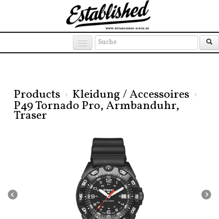
Products
Brands
Places
Products
›
Kleidung / Accessoires
›
P49 Tornado Pro, Armbanduhr,
Traser
‹
›