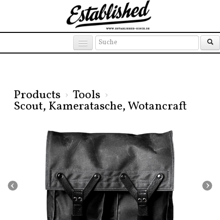
Products
Brands
Places
Products
›
Tools
›
Scout, Kameratasche, Wotancraft
‹
›